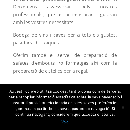
Deixeu-vos assessorar pels nostres
professionals, que us aconsellaran i guiaran
amb les vostres necessitats.
Bodega de vins i caves per a tots els gustos,
paladars i butxaques.
Oferim també el servei de preparació de
safates d’embotits i/o formatges així com la
preparació de cistelles per a regal.
Aquest lloc web utilitza cookies, tant pròpies com de tercers,
per a recopilar informació estadística sobre la seva navegació i
mostrar-li publicitat relacionada amb les seves preferències,
Copyright © 2018 subiratsalimentacio.cat |
Avís
generada a partir de les seves pautes de navegació. Si
legal
|
Política de privacitat
|
Política de
continua navegant, considerem que accepta el seu ús.
cookies
|
Vale