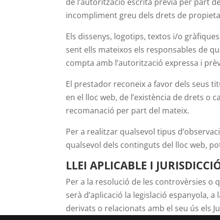
de l’autorització escrita prèvia per part
incompliment greu dels drets de propietat i
Els dissenys, logotips, textos i/o gràfique
sent ells mateixos els responsables de qu
compta amb l’autorització expressa i prèv
El prestador reconeix a favor dels seus tit
en el lloc web, de l’existència de drets 
recomanació per part del mateix.
Per a realitzar qualsevol tipus d’observac
qualsevol dels continguts del lloc web, pot
LLEI APLICABLE I JURISDICCI
Per a la resolució de les controvèrsies o
serà d’aplicació la legislació espanyola, 
derivats o relacionats amb el seu ús els Ju