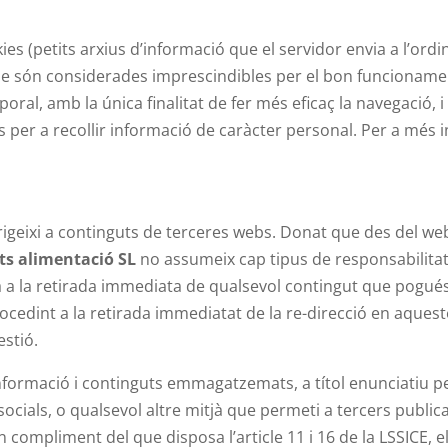
kies (petits arxius d’informació que el servidor envia a l’ord
són considerades imprescindibles per el bon funcionament i
poral, amb la única finalitat de fer més eficaç la navegació, 
ies per a recollir informació de caràcter personal. Per a més
dirigeixi a continguts de terceres webs. Donat que des del 
ts alimentació SL
no assumeix cap tipus de responsabilitat
 a la retirada immediata de qualsevol contingut que pogués 
 procedint a la retirada immediatat de la re-direcció en aqu
estió.
informació i continguts emmagatzemats, a títol enunciatiu pe
ocials, o qualsevol altre mitjà que permeti a tercers publi
 compliment del que disposa l’article 11 i 16 de la LSSICE, e