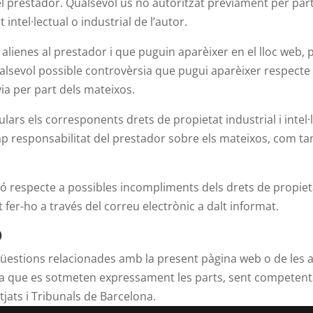
 del prestador. Qualsevol ús no autoritzat prèviament per pa
ntel·lectual o industrial de l’autor.
s alienes al prestador i que puguin aparèixer en el lloc web,
alsevol possible controvèrsia que pugui aparèixer respecte a
ia per part dels mateixos.
ulars els corresponents drets de propietat industrial i intel·
o cap responsabilitat del prestador sobre els mateixos, com 
ió respecte a possibles incompliments dels drets de propietat
 fer-ho a través del correu electrònic a dalt informat.
Ó
 qüestions relacionades amb la present pàgina web o de les 
a la que es sotmeten expressament les parts, sent competents 
tjats i Tribunals de Barcelona.