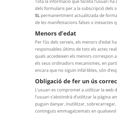
Tota la informació que facilita l’usuari ha
dels formularis per a la subscripció dels s
SL
permanentment actualitzada de forma qu
de les manifestacions falses o inexactes qu
Menors d’edat
Per l’ús dels serveis, els menors d’edat 
responsables últims de tots els actes real
quals accedeixen els menors correspon a a
els seus ordinadors mecanismes, en partic
encara que no siguin infal·libles, són d’es
Obligació de fer un ús corre
L’usuari es compromet a utilitzar la web de
l’usuari s’abstindrà d’utilitzar la pàgina a
puguin danyar, inutilitzar, sobrecarregar,
continguts emmagatzemats en qualsevol e