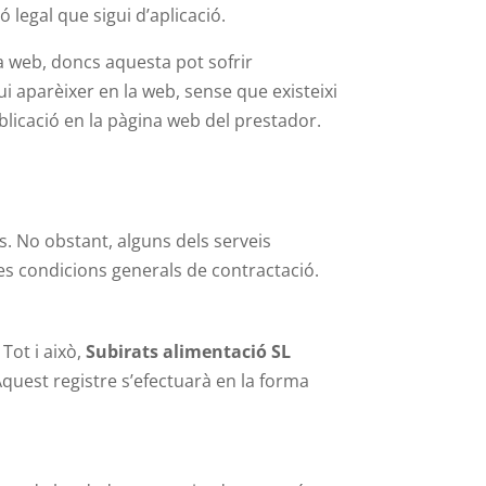
ó legal que sigui d’aplicació.
a web, doncs aquesta pot sofrir
i aparèixer en la web, sense que existeixi
blicació en la pàgina web del prestador.
is. No obstant, alguns dels serveis
es condicions generals de contractació.
Tot i això,
Subirats alimentació SL
Aquest registre s’efectuarà en la forma