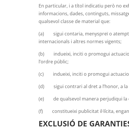
En particular, i a títol indicatiu però no
informacions, dades, continguts, missatges
qualsevol classe de material que:
(a) sigui contaria, menyspreï o atempti 
internacionals i altres normes vigents;
(b) indueixi, inciti o promogui actuacions 
l’ordre públic;
(c) indueixi, inciti o promogui actuacion
(d) sigui contrari al dret a l’honor, a la
(e) de qualsevol manera perjudiqui la cre
(f) constitueixi publicitat il·lícita, engan
EXCLUSIÓ DE GARANTIES