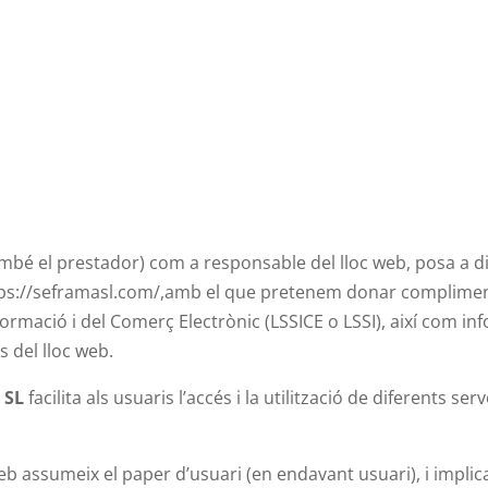
bé el prestador) com a responsable del lloc web, posa a di
tps://seframasl.com/,amb el que pretenem donar compliment 
formació i del Comerç Electrònic (LSSICE o LSSI), així com inf
 del lloc web.
 SL
facilita als usuaris l’accés i la utilització de diferents se
 assumeix el paper d’usuari (en endavant usuari), i implica 