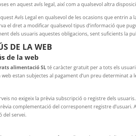
ses en aquest avís legal, així com a qualsevol altra disposici
quest Avís Legal en qualsevol de les ocasions que entrin a l
va el dret a modificar qualsevol tipus d’informació que pugu
ent dels usuaris aquestes obligacions, sent suficients la pu
ÚS DE LA WEB
 ús de la web
rats alimentació SL
té caràcter gratuït per a tots els usuar
la web estan subjectes al pagament d’un preu determinat a l
eis no exigeix la prèvia subscripció o registre dels usuaris. 
a prèvia complementació del corresponent registre d’usuari. 
 del servei.