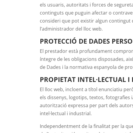
els usuaris, autoritats i forces de seguret
continguts que puguin afectar o contravenir
consideri que pot existir algun contingut
l’administrador del lloc web.
PROTECCIÓ DE DADES PERS
El prestador està profundament compromè
íntegre de les obligacions disposades, a
de Dades i la normativa espanyola de pro
PROPIETAT INTEL·LECTUAL I
El lloc web, incloent a títol enunciatiu p
els dissenys, logotips, textos, fotografies
autorització expressa per part dels autor
intel·lectual i industrial.
Independentment de la finalitat per la que