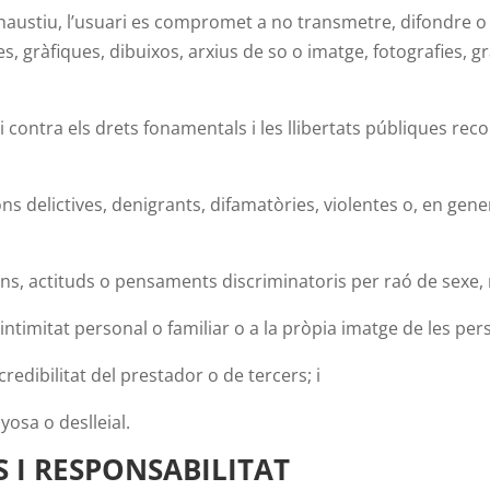
 exhaustiu, l’usuari es compromet a no transmetre, difondre o
, gràfiques, dibuixos, arxius de so o imatge, fotografies, gr
contra els drets fonamentals i les llibertats públiques rec
delictives, denigrants, difamatòries, violentes o, en general,
s, actituds o pensaments discriminatoris per raó de sexe, ra
 intimitat personal o familiar o a la pròpia imatge de les per
dibilitat del prestador o de tercers; i
yosa o deslleial.
 I RESPONSABILITAT