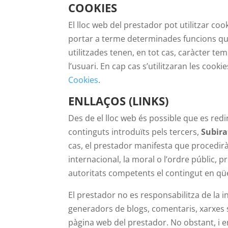
COOKIES
El lloc web del prestador pot utilitzar coo
portar a terme determinades funcions que 
utilitzades tenen, en tot cas, caràcter tem
l’usuari. En cap cas s’utilitzaran les cook
Cookies
.
ENLLAÇOS (LINKS)
Des de el lloc web és possible que es re
continguts introduïts pels tercers,
Subira
cas, el prestador manifesta que procedirà
internacional, la moral o l’ordre públic,
autoritats competents el contingut en qü
El prestador no es responsabilitza de la 
generadors de blogs, comentaris, xarxes s
pàgina web del prestador. No obstant, i en