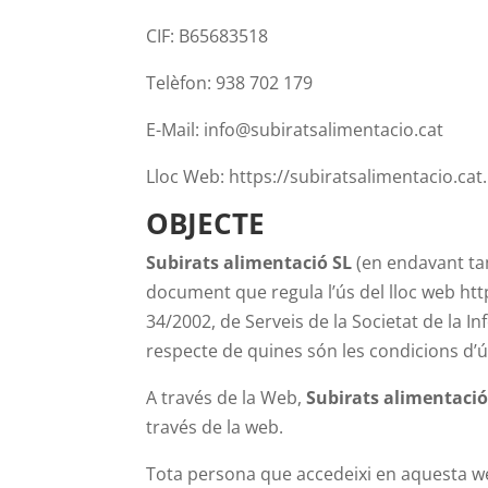
CIF: B65683518
Telèfon: 938 702 179
E-Mail: info@subiratsalimentacio.cat
Lloc Web: https://subiratsalimentacio.cat.
OBJECTE
Subirats alimentació SL
(en endavant tam
document que regula l’ús del lloc web ht
34/2002, de Serveis de la Societat de la In
respecte de quines són les condicions d’ús
A través de la Web,
Subirats alimentació
través de la web.
Tota persona que accedeixi en aquesta web