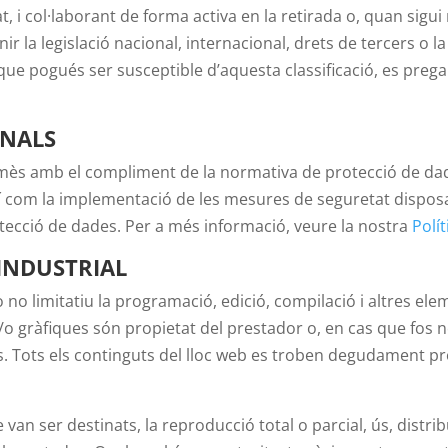
at, i col·laborant de forma activa en la retirada o, quan sigui
 la legislació nacional, internacional, drets de tercers o la 
 que pogués ser susceptible d’aquesta classificació, es preg
ONALS
s amb el compliment de la normativa de protecció de dade
ixí com la implementació de les mesures de seguretat dispo
tecció de dades. Per a més informació, veure la nostra
Polít
 INDUSTRIAL
erò no limitatiu la programació, edició, compilació i altres 
 i/o gràfiques són propietat del prestador o, en cas que fos n
s. Tots els continguts del lloc web es troben degudament pr
 van ser destinats, la reproducció total o parcial, ús, distr