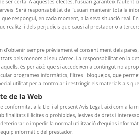
 de ser certa. A aquestes efectes, l’usuari garanteix l’autent
erveis. Serà responsabilitat de l’usuari mantenir tota la inf
e respongui, en cada moment, a la seva situació real. En to
e realitzi i dels perjudicis que causi al prestador o a tercer
han d’obtenir sempre prèviament el consentiment dels pares,
itzats pels menors al seu càrrec. La responsabilitat en la d
quells, és per això que si accedeixen a contingut no apropia
ular programes informàtics, filtres i bloquejos, que permeti
pecial utilitat per a controlar i restringir els materials als 
cte de la Web
 conformitat a la Llei i al present Avís Legal, així com a la m
mb finalitats il·lícites o prohibides, lesives de drets i inter
 deteriorar o impedir la normal utilització d’equips informàt
quip informàtic del prestador.